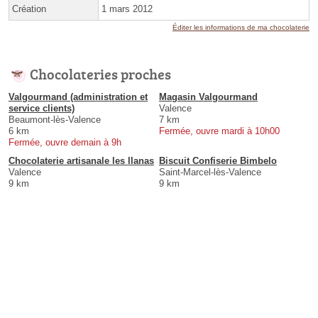
Création
1 mars 2012
Éditer les informations de ma chocolaterie
Chocolateries proches
Valgourmand (administration et
Magasin Valgourmand
service clients)
Valence
Beaumont-lès-Valence
7 km
6 km
Fermée, ouvre mardi à 10h00
Fermée, ouvre demain à 9h
Chocolaterie artisanale les llanas
Biscuit Confiserie Bimbelo
Valence
Saint-Marcel-lès-Valence
9 km
9 km