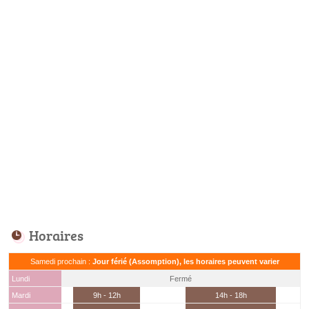
Horaires
Samedi prochain :
Jour férié (Assomption), les horaires peuvent varier
Lundi
Fermé
Mardi
9h - 12h
14h - 18h