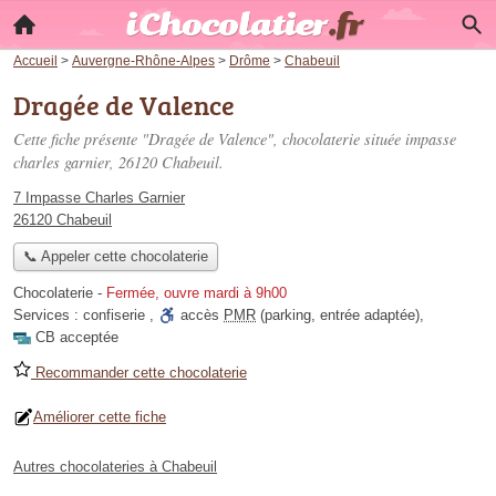
Accueil
>
Auvergne-Rhône-Alpes
>
Drôme
>
Chabeuil
Dragée de Valence
Cette fiche présente "Dragée de Valence", chocolaterie située
impasse
charles garnier
, 26120 Chabeuil.
7 Impasse Charles Garnier
26120 Chabeuil
📞 Appeler cette chocolaterie
Chocolaterie
-
Fermée, ouvre mardi à 9h00
Services :
confiserie
,
accès
PMR
(parking, entrée adaptée)
,
CB acceptée
Recommander cette chocolaterie
Améliorer cette fiche
Autres chocolateries à Chabeuil