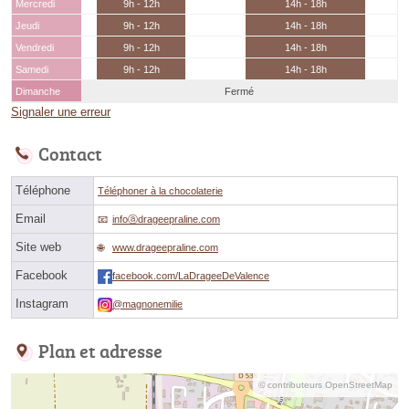
Mercredi
9h - 12h
14h - 18h
Jeudi
9h - 12h
14h - 18h
Vendredi
9h - 12h
14h - 18h
Samedi
9h - 12h
14h - 18h
Dimanche
Fermé
Signaler une erreur
Contact
Téléphone
Téléphoner à la chocolaterie
Email
infoⓐdrageepraline.com
Site web
www.drageepraline.com
Facebook
facebook.com/LaDrageeDeValence
Instagram
@magnonemilie
Plan et adresse
© contributeurs OpenStreetMap