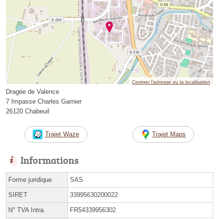
Corriger l’adresse ou la localisation
Dragée de Valence
7 Impasse Charles Garnier
26120 Chabeuil
Trajet Waze
Trajet Maps
Informations
Forme juridique
SAS
SIRET
33995630200022
N° TVA Intra.
FR54339956302