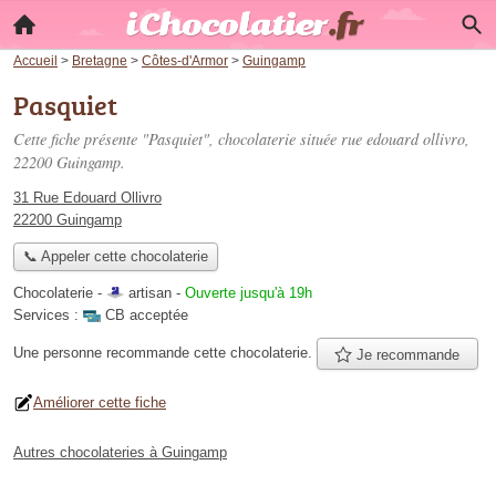
Accueil
>
Bretagne
>
Côtes-d'Armor
>
Guingamp
Pasquiet
Cette fiche présente "Pasquiet", chocolaterie située
rue edouard ollivro
,
22200 Guingamp.
31 Rue Edouard Ollivro
22200 Guingamp
📞 Appeler cette chocolaterie
Chocolaterie -
artisan
-
Ouverte jusqu'à 19h
Services :
CB acceptée
Une personne
recommande
cette chocolaterie.
Je recommande
Améliorer cette fiche
Autres chocolateries à Guingamp