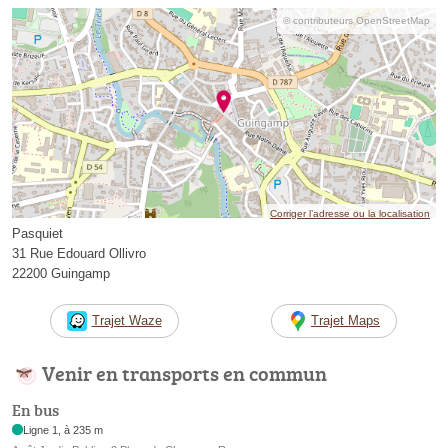
© contributeurs OpenStreetMap
Corriger l’adresse ou la localisation
Pasquiet
31 Rue Edouard Ollivro
22200 Guingamp
Trajet Waze
Trajet Maps
Venir en transports en commun
En bus
Ligne 1, à 235 m