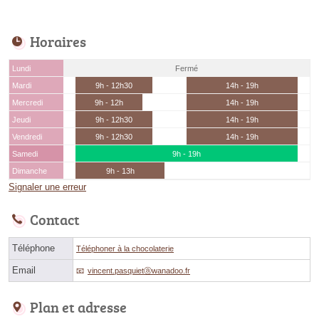
Horaires
Lundi
Fermé
Mardi
9h - 12h30
14h - 19h
Mercredi
9h - 12h
14h - 19h
Jeudi
9h - 12h30
14h - 19h
Vendredi
9h - 12h30
14h - 19h
Samedi
9h - 19h
Dimanche
9h - 13h
Signaler une erreur
Contact
Téléphone
Téléphoner à la chocolaterie
Email
vincent.pasquietⓐwanadoo.fr
Plan et adresse