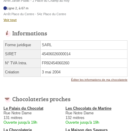
Arrêt Jardin Public - 2 Place du Champ au Roy
Ligne 2, à 67 m
Arrêt Place du Centre - 54z Place du Centre
Voir tout
Informations
Forme juridique
SARL
SIRET
45406026000014
N° TVA Intra.
FR92454060260
Création
3 mai 2004
Éditer les informations de ma chocolaterie
Chocolateries proches
Le Palais du Chocolat
Les Chocolats de Martine
Rue Notre Dame
Rue Notre Dame
131 mètres
132 mètres
Ouverte jusqu'à 19h
Ouverte jusqu'à 19h
La Chocolaterie
La Maison des Saveurs