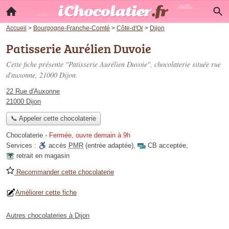
Accueil
>
Bourgogne-Franche-Comté
>
Côte-d'Or
>
Dijon
Patisserie Aurélien Duvoie
Cette fiche présente "Patisserie Aurélien Duvoie", chocolaterie située
rue
d'auxonne
, 21000 Dijon.
22 Rue d'Auxonne
21000 Dijon
📞 Appeler cette chocolaterie
Chocolaterie
-
Fermée, ouvre demain à 9h
Services :
accès
PMR
(entrée adaptée)
,
CB acceptée
,
retrait en magasin
Recommander cette chocolaterie
Améliorer cette fiche
Autres chocolateries à Dijon