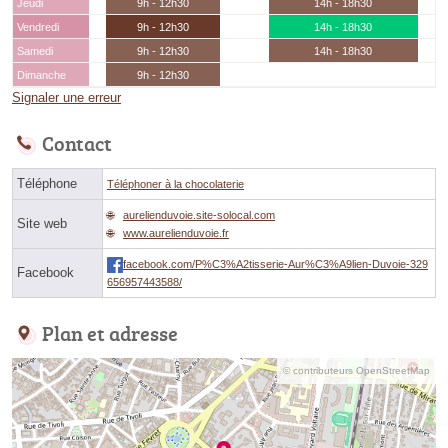
Jeudi
9h - 12h30
14h - 18h30
Vendredi
9h - 12h30
14h - 18h30
Samedi
9h - 12h30
14h - 18h30
Dimanche
9h - 12h30
Signaler une erreur
Contact
Téléphone
Téléphoner à la chocolaterie
aurelienduvoie.site-solocal.com
Site web
www.aurelienduvoie.fr
facebook.com/P%C3%A2tisserie-Aur%C3%A9lien-Duvoie-329
Facebook
656957443588/
Plan et adresse
© contributeurs OpenStreetMap