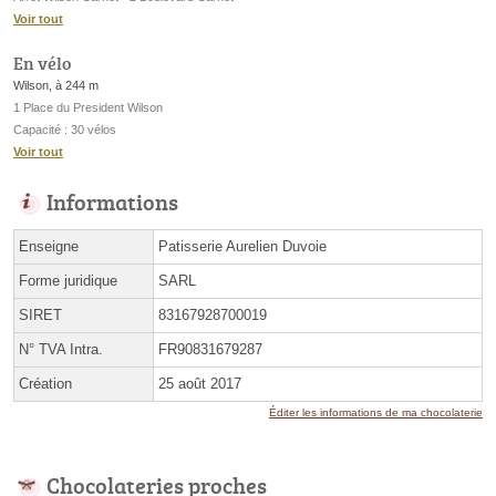
Voir tout
En vélo
Wilson, à 244 m
1 Place du President Wilson
Capacité : 30 vélos
Voir tout
Informations
Enseigne
Patisserie Aurelien Duvoie
Forme juridique
SARL
SIRET
83167928700019
N° TVA Intra.
FR90831679287
Création
25 août 2017
Éditer les informations de ma chocolaterie
Chocolateries proches