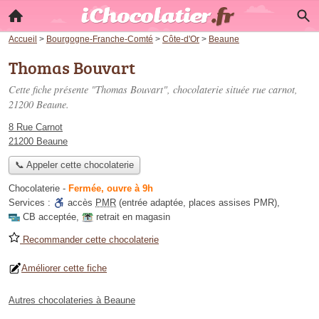
Accueil
>
Bourgogne-Franche-Comté
>
Côte-d'Or
>
Beaune
Thomas Bouvart
Cette fiche présente "Thomas Bouvart", chocolaterie située
rue carnot
,
21200 Beaune.
8 Rue Carnot
21200 Beaune
📞 Appeler cette chocolaterie
Chocolaterie
-
Fermée, ouvre à 9h
Services :
accès
PMR
(entrée adaptée, places assises PMR)
,
CB acceptée
,
retrait en magasin
Recommander cette chocolaterie
Améliorer cette fiche
Autres chocolateries à Beaune