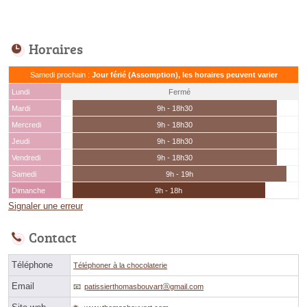
Horaires
Samedi prochain :
Jour férié (Assomption), les horaires peuvent varier
Lundi
Fermé
Mardi
9h - 18h30
Mercredi
9h - 18h30
Jeudi
9h - 18h30
Vendredi
9h - 18h30
Samedi
9h - 19h
Dimanche
9h - 18h
Signaler une erreur
Contact
Téléphone
Téléphoner à la chocolaterie
Email
patissierthomasbouvartⓐgmail.com