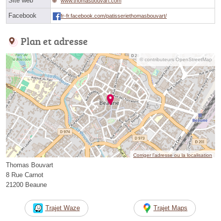
Site web
www.thomasbouvart.com
Facebook
fr-fr.facebook.com/patisseriethomasbouvart/
Plan et adresse
© contributeurs OpenStreetMap
Corriger l’adresse ou la localisation
Thomas Bouvart
8 Rue Carnot
21200 Beaune
Trajet Waze
Trajet Maps