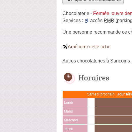
Chocolaterie
-
Fermée, ouvre de
Services :
accès
PMR
(parking
Une personne
recommande
ce ch
Améliorer cette fiche
Autres chocolateries à Sancoins
Horaires
Samedi prochain :
Jour fér
Lundi
Mardi
Mercredi
Jeudi