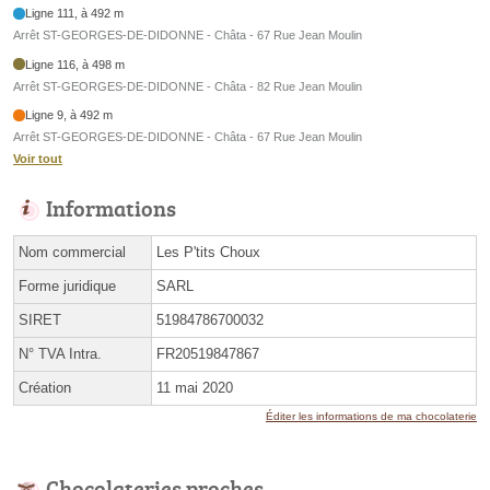
Ligne 111, à 492 m
Arrêt ST-GEORGES-DE-DIDONNE - Châta - 67 Rue Jean Moulin
Ligne 116, à 498 m
Arrêt ST-GEORGES-DE-DIDONNE - Châta - 82 Rue Jean Moulin
Ligne 9, à 492 m
Arrêt ST-GEORGES-DE-DIDONNE - Châta - 67 Rue Jean Moulin
Voir tout
Informations
Nom commercial
Les P'tits Choux
Forme juridique
SARL
SIRET
51984786700032
N° TVA Intra.
FR20519847867
Création
11 mai 2020
Éditer les informations de ma chocolaterie
Chocolateries proches