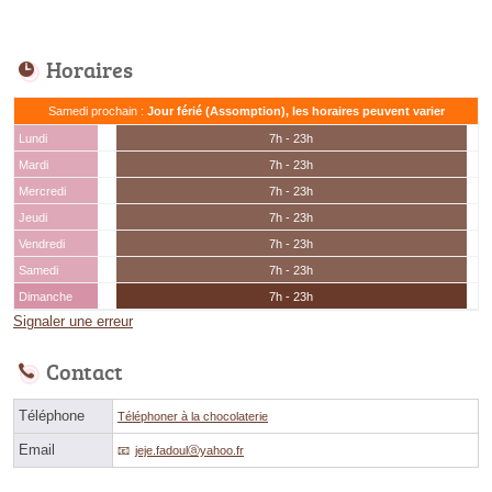
Horaires
Samedi prochain :
Jour férié (Assomption), les horaires peuvent varier
Lundi
7h - 23h
Mardi
7h - 23h
Mercredi
7h - 23h
Jeudi
7h - 23h
Vendredi
7h - 23h
Samedi
7h - 23h
Dimanche
7h - 23h
Signaler une erreur
Contact
Téléphone
Téléphoner à la chocolaterie
Email
jeje.fadoulⓐyahoo.fr