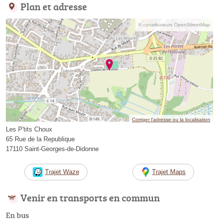
Plan et adresse
© contributeurs OpenStreetMap
Corriger l’adresse ou la localisation
Les P'tits Choux
65 Rue de la Republique
17110 Saint-Georges-de-Didonne
Trajet Waze
Trajet Maps
Venir en transports en commun
En bus