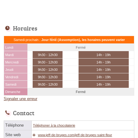
Horaires
Samedi prochain :
Jour férié (Assomption), les horaires peuvent varier
Lundi
Fermé
Mardi
9h30 - 12h30
14h - 19h
Mercredi
9h30 - 12h30
14h - 19h
Jeudi
9h30 - 12h30
14h - 19h
Vendredi
9h30 - 12h30
14h - 19h
Samedi
9h30 - 12h30
14h - 19h
Dimanche
Fermé
Signaler une erreur
Contact
Téléphone
Téléphoner à la chocolaterie
Site web
www.jeff-de-bruges.com/jeff-de-bruges-saint-flour