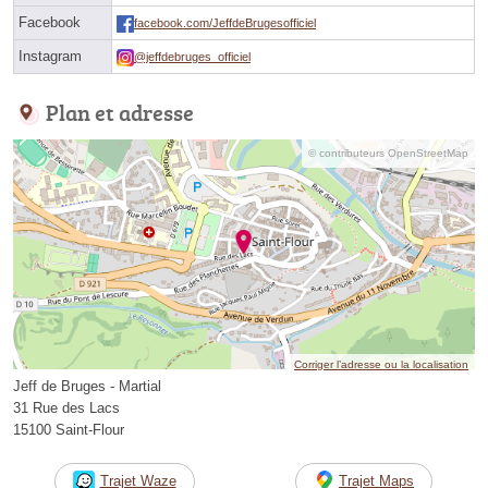
Facebook
facebook.com/JeffdeBrugesofficiel
Instagram
@jeffdebruges_officiel
Plan et adresse
© contributeurs OpenStreetMap
Corriger l’adresse ou la localisation
Jeff de Bruges - Martial
31 Rue des Lacs
15100 Saint-Flour
Trajet Waze
Trajet Maps