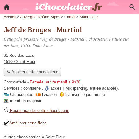
Accueil
>
Auvergne-Rhône-Alpes
>
Cantal
>
Saint-Flour
Jeff de Bruges - Martial
Cette fiche présente "Jeff de Bruges - Martial", chocolaterie située
rue
des lacs
, 15100 Saint-Flour.
31 Rue des Lacs
15100 Saint-Flour
📞 Appeler cette chocolaterie
Chocolaterie
-
Fermée, ouvre mardi à 9h30
Services :
confiserie
,
accès
PMR
(parking, entrée adaptée)
,
CB acceptée
,
livraison
,
livraison le jour même
,
retrait en magasin
Recommander cette chocolaterie
Améliorer cette fiche
Autres chocolateries à Saint-Flour