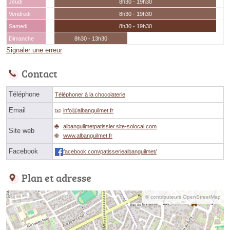
Jeudi
8h30 - 19h30
Vendredi
8h30 - 19h30
Samedi
8h30 - 19h30
Dimanche
8h30 - 13h30
Signaler une erreur
Contact
Téléphone
Téléphoner à la chocolaterie
Email
infoⓐalbanguilmet.fr
albanguilmetpatissier.site-solocal.com
Site web
www.albanguilmet.fr
Facebook
facebook.com/patisseriealbanguilmet/
Plan et adresse
© contributeurs OpenStreetMap