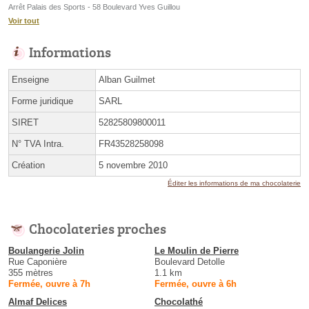
Arrêt Palais des Sports - 58 Boulevard Yves Guillou
Voir tout
Informations
Enseigne
Alban Guilmet
Forme juridique
SARL
SIRET
52825809800011
N° TVA Intra.
FR43528258098
Création
5 novembre 2010
Éditer les informations de ma chocolaterie
Chocolateries proches
Boulangerie Jolin
Le Moulin de Pierre
Rue Caponière
Boulevard Detolle
355 mètres
1.1 km
Fermée, ouvre à 7h
Fermée, ouvre à 6h
Almaf Delices
Chocolathé