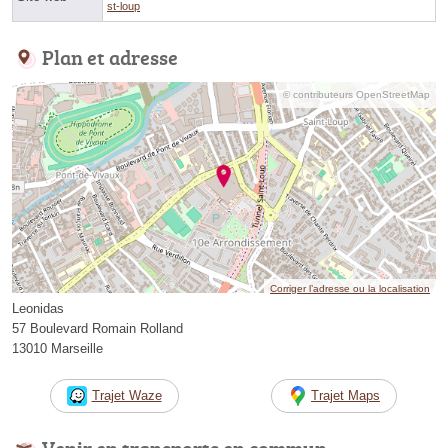
st-loup
Plan et adresse
© contributeurs OpenStreetMap
Corriger l’adresse ou la localisation
Leonidas
57 Boulevard Romain Rolland
13010 Marseille
Trajet Waze
Trajet Maps
Venir en transports en commun