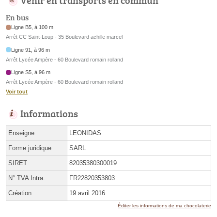
En bus
Ligne B5, à 100 m
Arrêt CC Saint-Loup - 35 Boulevard achille marcel
Ligne 91, à 96 m
Arrêt Lycée Ampère - 60 Boulevard romain rolland
Ligne S5, à 96 m
Arrêt Lycée Ampère - 60 Boulevard romain rolland
Voir tout
Informations
Enseigne
LEONIDAS
Forme juridique
SARL
SIRET
82035380300019
N° TVA Intra.
FR22820353803
Création
19 avril 2016
Éditer les informations de ma chocolaterie