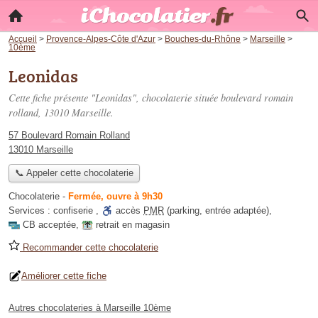
Accueil
>
Provence-Alpes-Côte d'Azur
>
Bouches-du-Rhône
>
Marseille
>
10ème
Leonidas
Cette fiche présente "Leonidas", chocolaterie située
boulevard romain
rolland
, 13010 Marseille.
57 Boulevard Romain Rolland
13010 Marseille
📞 Appeler cette chocolaterie
Chocolaterie
-
Fermée, ouvre à 9h30
Services :
confiserie
,
accès
PMR
(parking, entrée adaptée)
,
CB acceptée
,
retrait en magasin
Recommander cette chocolaterie
Améliorer cette fiche
Autres chocolateries à Marseille 10ème