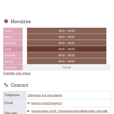
Horaires
Lundi
9h30 - 19h30
Mardi
9h30 - 19h30
Mercredi
9h30 - 19h30
Jeudi
9h30 - 19h30
Vendredi
9h30 - 19h30
Samedi
9h30 - 19h30
Dimanche
Fermé
Signaler une erreur
Contact
Téléphone
Téléphoner à la chocolaterie
Email
laurent.syskaⓐorange.fr
www.leonidas.com/fr_fr/boutiques/marseille/leonidas-marseille-
Site web