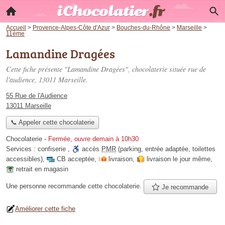
Accueil
>
Provence-Alpes-Côte d'Azur
>
Bouches-du-Rhône
>
Marseille
>
11ème
Lamandine Dragées
Cette fiche présente "Lamandine Dragées", chocolaterie située
rue de
l'audience
, 13011 Marseille.
55 Rue de l'Audience
13011 Marseille
📞 Appeler cette chocolaterie
Chocolaterie
-
Fermée, ouvre demain à 10h30
Services :
confiserie
,
accès
PMR
(parking, entrée adaptée, toilettes
accessibles)
,
CB acceptée
,
livraison
,
livraison le jour même
,
retrait en magasin
Une personne
recommande
cette chocolaterie.
Je recommande
Améliorer cette fiche