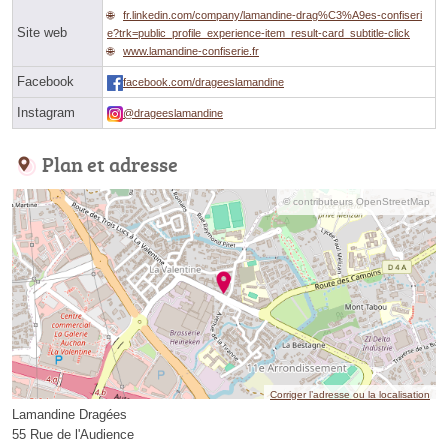
fr.linkedin.com/company/lamandine-drag%C3%A9es-confiseri
Site web
e?trk=public_profile_experience-item_result-card_subtitle-click
www.lamandine-confiserie.fr
Facebook
facebook.com/drageeslamandine
Instagram
@drageeslamandine
Plan et adresse
© contributeurs OpenStreetMap
Corriger l’adresse ou la localisation
Lamandine Dragées
55 Rue de l'Audience