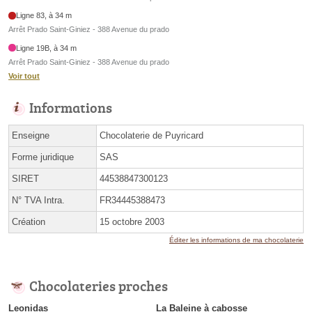
Ligne 83, à 34 m
Arrêt Prado Saint-Giniez - 388 Avenue du prado
Ligne 19B, à 34 m
Arrêt Prado Saint-Giniez - 388 Avenue du prado
Voir tout
Informations
Enseigne
Chocolaterie de Puyricard
Forme juridique
SAS
SIRET
44538847300123
N° TVA Intra.
FR34445388473
Création
15 octobre 2003
Éditer les informations de ma chocolaterie
Chocolateries proches
Leonidas
La Baleine à cabosse