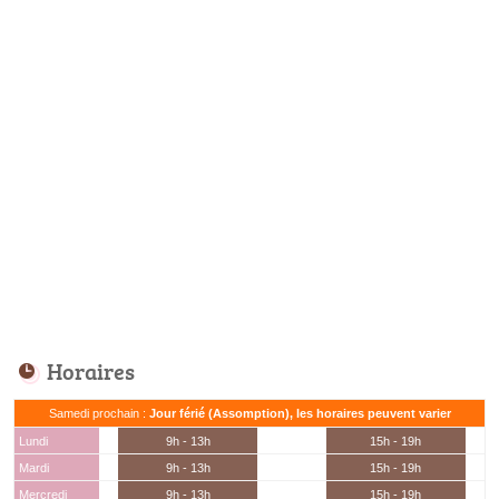
Horaires
Samedi prochain :
Jour férié (Assomption), les horaires peuvent varier
Lundi
9h - 13h
15h - 19h
Mardi
9h - 13h
15h - 19h
Mercredi
9h - 13h
15h - 19h