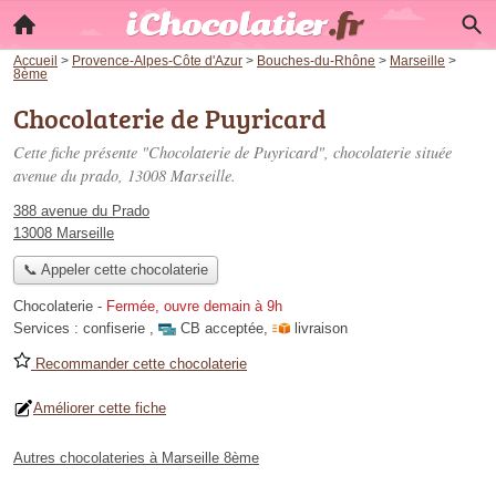
Accueil
>
Provence-Alpes-Côte d'Azur
>
Bouches-du-Rhône
>
Marseille
>
8ème
Chocolaterie de Puyricard
Cette fiche présente "Chocolaterie de Puyricard", chocolaterie située
avenue du prado
, 13008 Marseille.
388 avenue du Prado
13008 Marseille
📞 Appeler cette chocolaterie
Chocolaterie
-
Fermée, ouvre demain à 9h
Services :
confiserie
,
CB acceptée
,
livraison
Recommander cette chocolaterie
Améliorer cette fiche
Autres chocolateries à Marseille 8ème