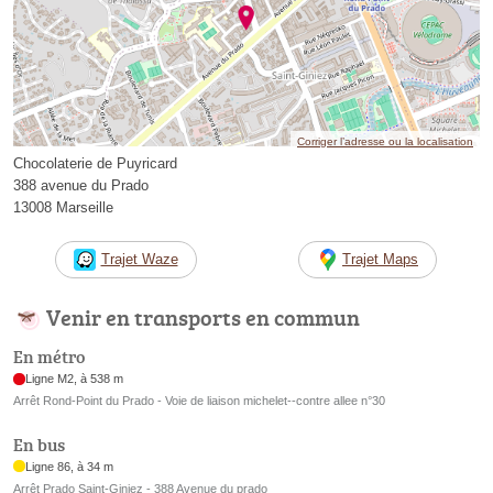
Corriger l’adresse ou la localisation
Chocolaterie de Puyricard
388 avenue du Prado
13008 Marseille
Trajet Waze
Trajet Maps
Venir en transports en commun
En métro
Ligne M2, à 538 m
Arrêt Rond-Point du Prado - Voie de liaison michelet--contre allee n°30
En bus
Ligne 86, à 34 m
Arrêt Prado Saint-Giniez - 388 Avenue du prado