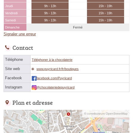
Jeudi
9h - 13h
15h - 19h
Vendredi
9h - 13h
15h - 19h
Samedi
9h - 13h
15h - 19h
Dimanche
Fermé
Signaler une erreur
Contact
Téléphone
Téléphoner à la chocolaterie
Site web
www.puyricard.fr/fr/boutiques
Facebook
facebook.com/Puyricard
Instagram
@chocolateriedepuyricard
Plan et adresse
© contributeurs OpenStreetMap