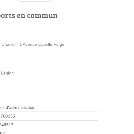
ports en commun
u Charrel - 1 Avenue Camille Polge
 Légion
eil d'administration
1700035
949517
002