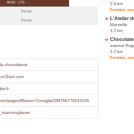
9h30 - 17h
2.4 km
Fermée, ouv
Fermé
L'Atelier d
Fermé
Marseille
3.2 km
Chocolater
avenue Roge
3.2 km
Fermée, ou
la chocolaterie
acorⓐaol.com
ia.fr
com/pages/Maison-Corsiglia/398766770241025
a_marronsglaces