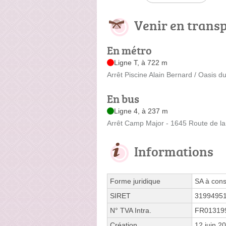
Venir en trans
En métro
Ligne T, à 722 m
Arrêt Piscine Alain Bernard / Oasis d
En bus
Ligne 4, à 237 m
Arrêt Camp Major - 1645 Route de la
Informations
Forme juridique
SA à cons
SIRET
3199495
N° TVA Intra.
FR01319
Création
12 juin 2