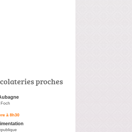
colateries proches
 Aubagne
 Foch
vre à 8h30
limentation
épublique