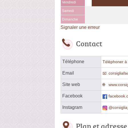
Vendredi
Samedi
Dimanche
Signaler une erreur
Contact
Téléphone
Téléphoner à 
Email
corsigliaf
Site web
www.corsigl
Facebook
facebook.
Instagram
@corsigli
Plan et adresse