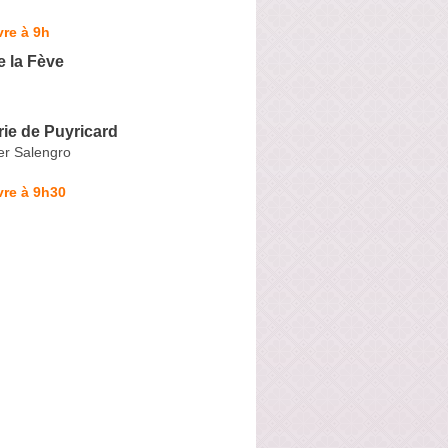
re à 9h
e la Fève
ie de Puyricard
r Salengro
vre à 9h30