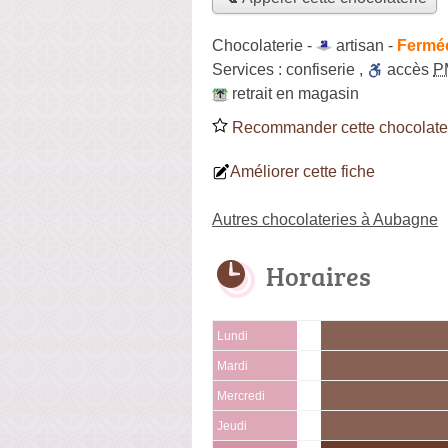
Chocolaterie -
artisan
-
Fermée
Services :
confiserie
,
accès
P
retrait en magasin
Recommander cette chocolate
Améliorer cette fiche
Autres chocolateries à Aubagne
Horaires
Lundi
Mardi
Mercredi
Jeudi