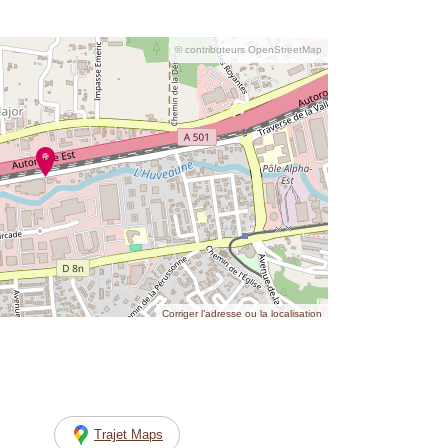
© contributeurs OpenStreetMap
Corriger l’adresse ou la localisation
Trajet Maps