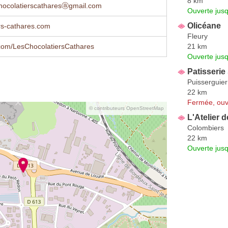
8 km
chocolatierscatharesⓐgmail.com
Ouverte jus
Olicéane
rs-cathares.com
Fleury
21 km
com/LesChocolatiersCathares
Ouverte jus
Patisserie
Puisserguier
22 km
Fermée, ouv
© contributeurs OpenStreetMap
L'Atelier 
Colombiers
22 km
Ouverte jus