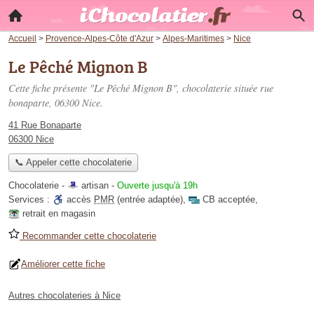
Accueil
>
Provence-Alpes-Côte d'Azur
>
Alpes-Maritimes
>
Nice
Le Pêché Mignon B
Cette fiche présente "Le Pêché Mignon B", chocolaterie située
rue
bonaparte
, 06300 Nice.
41 Rue Bonaparte
06300 Nice
📞 Appeler cette chocolaterie
Chocolaterie -
artisan
-
Ouverte jusqu'à 19h
Services :
accès
PMR
(entrée adaptée)
,
CB acceptée
,
retrait en magasin
Recommander cette chocolaterie
Améliorer cette fiche
Autres chocolateries à Nice