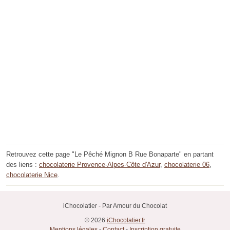
Retrouvez cette page "Le Pêché Mignon B Rue Bonaparte" en partant
des liens :
chocolaterie Provence-Alpes-Côte d'Azur
,
chocolaterie 06
,
chocolaterie Nice
.
iChocolatier - Par Amour du Chocolat
© 2026
iChocolatier.fr
Mentions légales
-
Contact
-
Inscription gratuite