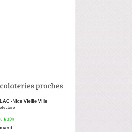
colateries proches
LAC -Nice Vieille Ville
éfecture
qu'à 19h
rmand