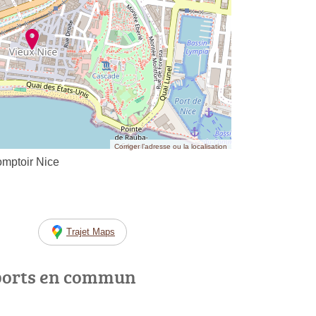
Corriger l’adresse ou la localisation
omptoir Nice
Trajet Maps
ports en commun