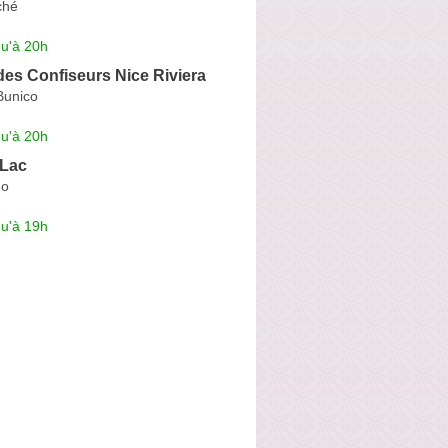
ché
qu'à 20h
es Confiseurs Nice Riviera
Bunico
qu'à 20h
 Lac
do
qu'à 19h