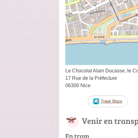
Le Chocolat Alain Ducasse, le C
17 Rue de la Préfecture
06300 Nice
Trajet Waze
Venir en trans
En tram