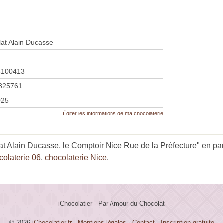
at Alain Ducasse
6100413
825761
2025
Éditer les informations de ma chocolaterie
t Alain Ducasse, le Comptoir Nice Rue de la Préfecture" en part
colaterie 06
,
chocolaterie Nice
.
iChocolatier - Par Amour du Chocolat
© 2026
iChocolatier.fr
-
Mentions légales
-
Contact
-
Inscription gratuite