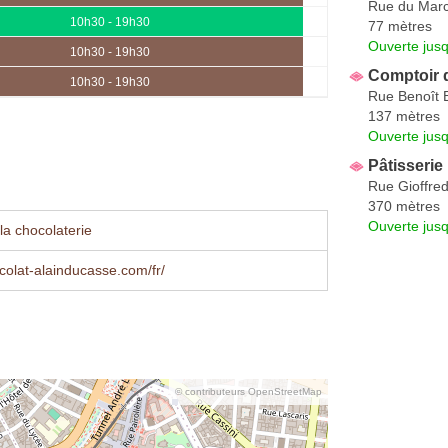
Rue du Mar
10h30 - 19h30
77 mètres
Ouverte jus
10h30 - 19h30
Comptoir d
10h30 - 19h30
Rue Benoît 
137 mètres
Ouverte jus
Pâtisserie
Rue Gioffre
370 mètres
Ouverte jus
la chocolaterie
olat-alainducasse.com/fr/
© contributeurs OpenStreetMap