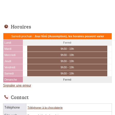
Horaires
Samedi prochain :
Jour férié (Assomption), les horaires peuvent varier
Lundi
Fermé
Mardi
9h30 - 19h
Mercredi
9h30 - 19h
Jeudi
9h30 - 19h
Vendredi
9h30 - 19h
Samedi
9h30 - 19h
Dimanche
Fermé
Signaler une erreur
Contact
Téléphone
Téléphoner à la chocolaterie