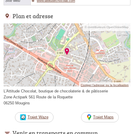
Site web
www.lattitudechocolat.com
Plan et adresse
© contributeurs OpenStreetMap
Corriger l’adresse ou la localisation
L'Attitude Chocolat, boutique de chocolaterie & de pâtisserie
Zone Actipark 561 Route de la Roquette
06250 Mougins
Trajet Waze
Trajet Maps
Venir en transports en commun