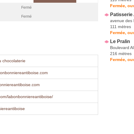
Fermée, ouv
Fermé
Patisseri
Fermé
avenue des F
111 mètres
Fermée, ouv
Le Pralin
Boulevard Al
216 mètres
Fermée, ouv
 chocolaterie
onbonniereantiboise.com
nniereantiboise.com
com/labonbonniereantiboise/
ereantiboise