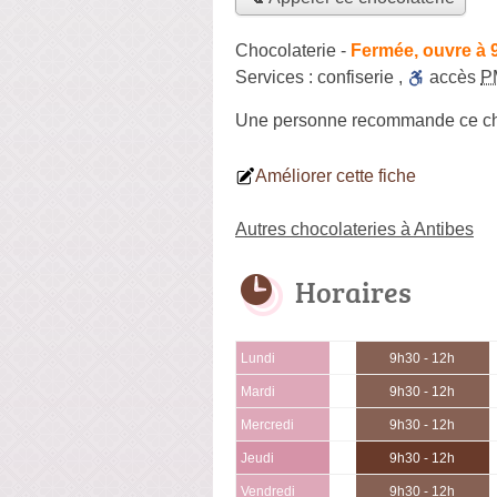
Chocolaterie
-
Fermée, ouvre à 
Services :
confiserie
,
accès
P
Une personne
recommande
ce ch
Améliorer cette fiche
Autres chocolateries à Antibes
Horaires
Lundi
9h30 - 12h
Mardi
9h30 - 12h
Mercredi
9h30 - 12h
Jeudi
9h30 - 12h
Vendredi
9h30 - 12h