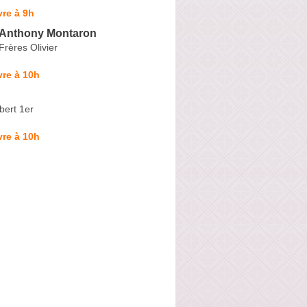
re à 9h
e Anthony Montaron
rères Olivier
re à 10h
bert 1er
re à 10h