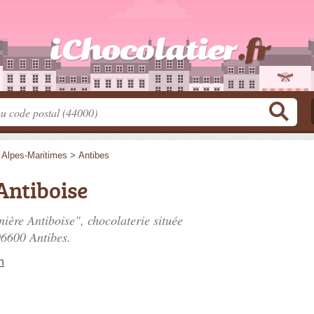
>
Alpes-Maritimes
>
Antibes
Antiboise
ière Antiboise", chocolaterie située
06600 Antibes.
n