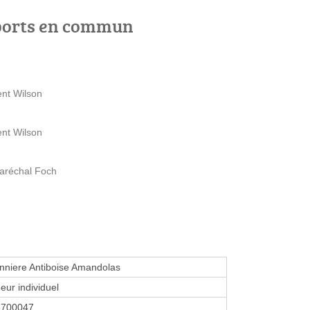
ports en commun
ent Wilson
ent Wilson
aréchal Foch
nniere Antiboise Amandolas
eur individuel
8700047