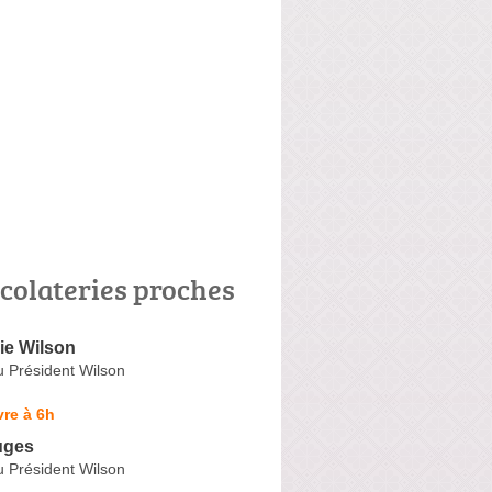
colateries proches
ie Wilson
u Président Wilson
re à 6h
uges
u Président Wilson