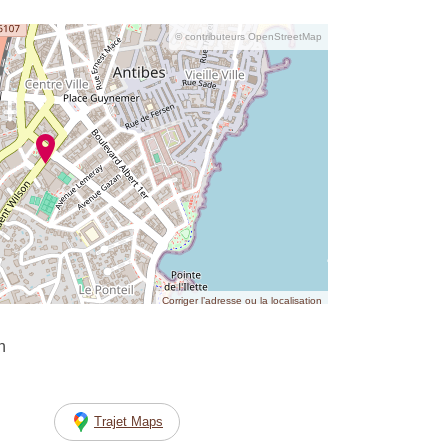
© contributeurs OpenStreetMap
Corriger l’adresse ou la localisation
n
Trajet Maps