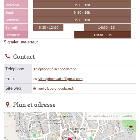
Mercredi
9h30 - 19h
Jeudi
9h30 - 19h
Vendredi
9h30 - 19h
Samedi
9h30 - 12h30
14h30 - 19h
Dimanche
13h30 - 19h
Signaler une erreur
Contact
Téléphone
Téléphoner à la chocolaterie
Email
vilcoqchocolatierⓐgmail.com
Site web
joel-vilcoq-chocolatier.fr
Plan et adresse
© contributeurs OpenStreetMap