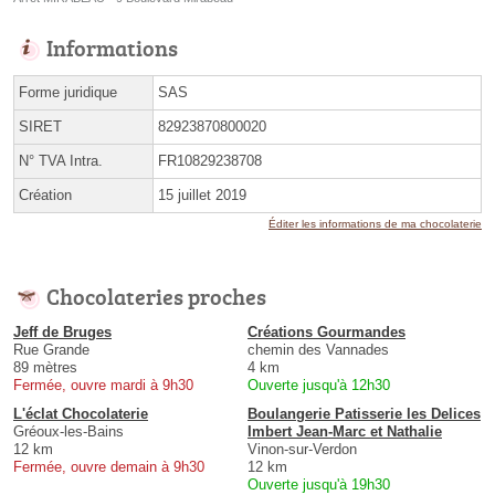
Informations
Forme juridique
SAS
SIRET
82923870800020
N° TVA Intra.
FR10829238708
Création
15 juillet 2019
Éditer les informations de ma chocolaterie
Chocolateries proches
Jeff de Bruges
Créations Gourmandes
Rue Grande
chemin des Vannades
89 mètres
4 km
Fermée, ouvre mardi à 9h30
Ouverte jusqu'à 12h30
L'éclat Chocolaterie
Boulangerie Patisserie les Delices
Gréoux-les-Bains
Imbert Jean-Marc et Nathalie
12 km
Vinon-sur-Verdon
Fermée, ouvre demain à 9h30
12 km
Ouverte jusqu'à 19h30