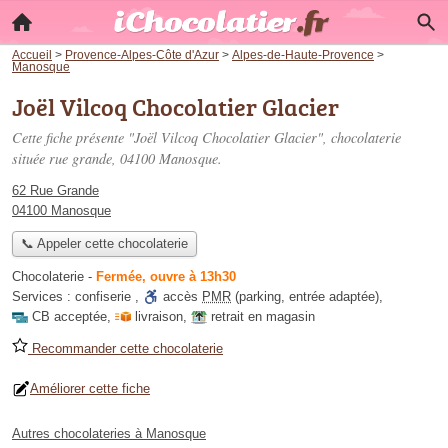
Accueil
>
Provence-Alpes-Côte d'Azur
>
Alpes-de-Haute-Provence
>
Manosque
Joël Vilcoq Chocolatier Glacier
Cette fiche présente "Joël Vilcoq Chocolatier Glacier", chocolaterie
située
rue grande
, 04100 Manosque.
62 Rue Grande
04100 Manosque
📞 Appeler cette chocolaterie
Chocolaterie
-
Fermée, ouvre à 13h30
Services :
confiserie
,
accès
PMR
(parking, entrée adaptée)
,
CB acceptée
,
livraison
,
retrait en magasin
Recommander cette chocolaterie
Améliorer cette fiche
Autres chocolateries à Manosque