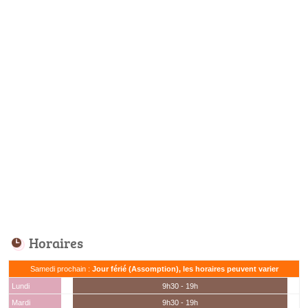
Horaires
Samedi prochain :
Jour férié (Assomption), les horaires peuvent varier
Lundi
9h30 - 19h
Mardi
9h30 - 19h