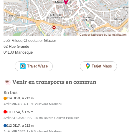
Corriger l’adresse ou la localisation
Joël Vilcoq Chocolatier Glacier
62 Rue Grande
04100 Manosque
Trajet Waze
Trajet Maps
Venir en transports en commun
En bus
114 DLVA, à 212 m
Arrêt MIRABEAU - 9 Boulevard Mirabeau
111 DLVA, à 175 m
Arrêt ST CHARLES - 26 Boulevard Casimir Pelloutier
112 DLVA, à 212 m
Arrêt MIRABEAU - 9 Boulevard Mirabeau