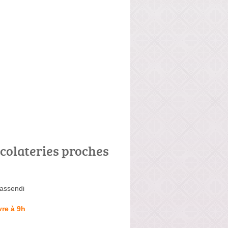
colateries proches
assendi
re à 9h