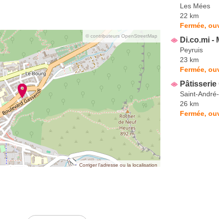
Les Mées
22 km
Fermée, ou
© contributeurs OpenStreetMap
Di.co.mi -
Peyruis
23 km
Fermée, ouv
Pâtisseri
Saint-André-
26 km
Fermée, ouv
Corriger l’adresse ou la localisation