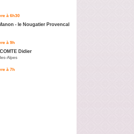
vre à 6h30
 Manon - le Nougatier Provencal
re à 9h
e COMTE Didier
les-Alpes
re à 7h