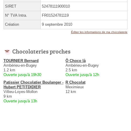
SIRET
52478111900010
N° TVA Intra.
FR01524781119
Création
9 septembre 2010
Éditer les informations de ma chocolaterie
Chocolateries proches
TOURNIER Bernard
Ô Choco là
Ambérieu-en-Bugey
Ambérieu-en-Bugey
1.2 km
2.5 km
Ouverte jusqu'à 19h30
Ouverte jusqu'à 12h
Patissier Chocolatier Boulanger -
R Chocolat
Hubert PETITDIDIER
Meximieux
Villieu-Loyes-Mollon
12 km
9 km
Ouverte jusqu'à 13h