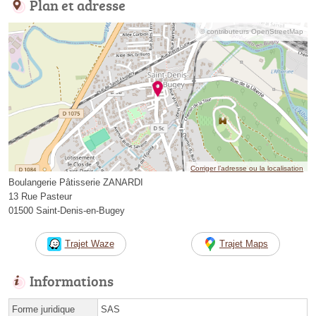
Plan et adresse
© contributeurs OpenStreetMap
Corriger l’adresse ou la localisation
Boulangerie Pâtisserie ZANARDI
13 Rue Pasteur
01500 Saint-Denis-en-Bugey
Trajet Waze
Trajet Maps
Informations
Forme juridique
SAS