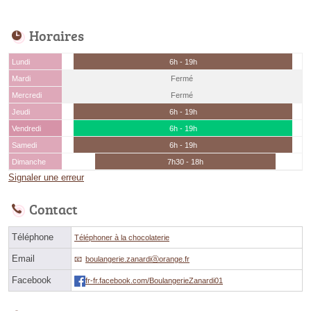
Horaires
Lundi
6h - 19h
Mardi
Fermé
Mercredi
Fermé
Jeudi
6h - 19h
Vendredi
6h - 19h
Samedi
6h - 19h
Dimanche
7h30 - 18h
Signaler une erreur
Contact
Téléphone
Téléphoner à la chocolaterie
Email
boulangerie.zanardiⓐorange.fr
Facebook
fr-fr.facebook.com/BoulangerieZanardi01