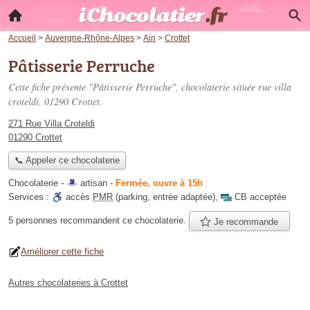
Accueil
>
Auvergne-Rhône-Alpes
>
Ain
>
Crottet
Pâtisserie Perruche
Cette fiche présente "Pâtisserie Perruche", chocolaterie située
rue villa
croteldi
, 01290 Crottet.
271 Rue Villa Croteldi
01290 Crottet
📞 Appeler ce chocolaterie
Chocolaterie -
artisan
-
Fermée, ouvre à 15h
Services :
accès
PMR
(parking, entrée adaptée)
,
CB acceptée
5 personnes
recommandent
ce chocolaterie.
Je recommande
Améliorer cette fiche
Autres chocolateries à Crottet