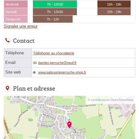
Vendredi
7h - 12h30
15h - 19h
Samedi
7h - 12h30
15h - 19h
Dimanche
7h - 12h
Signaler une erreur
Contact
Téléphone
Téléphoner au chocolaterie
Email
damien.perrucheⓐneuf.fr
Site web
www.patisserieperruche-shop.fr
Plan et adresse
© contributeurs OpenStreetMap