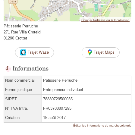
Corriger l’adresse ou la localisation
Pâtisserie Perruche
271 Rue Villa Croteldi
01290 Crottet
Trajet Waze
Trajet Maps
Informations
Nom commercial
Patisserie Perruche
Forme juridique
Entrepreneur individuel
SIRET
78880729500035
N° TVA Intra.
FR03788807295
Création
15 août 2017
Éditer les informations de ma chocolaterie