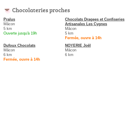
Chocolateries proches
Pralus
Chocolats Dragees et Confiseries
Mâcon
Artisanales Les Cygnes
5 km
Mâcon
Ouverte jusqu'à 19h
5 km
Fermée, ouvre à 14h
Dufoux Chocolats
NOYERIE Joël
Mâcon
Mâcon
6 km
6 km
Fermée, ouvre à 14h