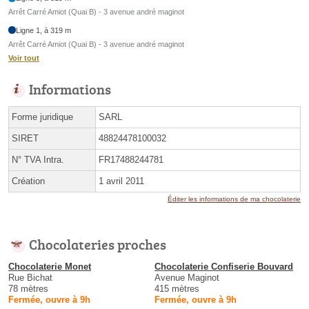
Arrêt Carré Amiot (Quai B) - 3 avenue andré maginot
Ligne 1, à 319 m
Arrêt Carré Amiot (Quai B) - 3 avenue andré maginot
Voir tout
Informations
Forme juridique
SARL
SIRET
48824478100032
N° TVA Intra.
FR17488244781
Création
1 avril 2011
Éditer les informations de ma chocolaterie
Chocolateries proches
Chocolaterie Monet
Chocolaterie Confiserie Bouvard
Rue Bichat
Avenue Maginot
78 mètres
415 mètres
Fermée, ouvre à 9h
Fermée, ouvre à 9h