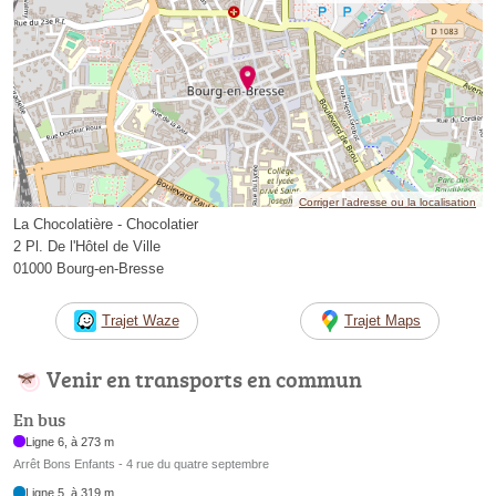
Corriger l’adresse ou la localisation
La Chocolatière - Chocolatier
2 Pl. De l'Hôtel de Ville
01000 Bourg-en-Bresse
Trajet Waze
Trajet Maps
Venir en transports en commun
En bus
Ligne 6, à 273 m
Arrêt Bons Enfants - 4 rue du quatre septembre
Ligne 5, à 319 m