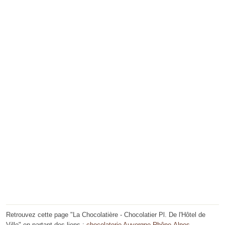
Retrouvez cette page "La Chocolatière - Chocolatier Pl. De l'Hôtel de
Ville" en partant des liens :
chocolaterie Auvergne-Rhône-Alpes
,