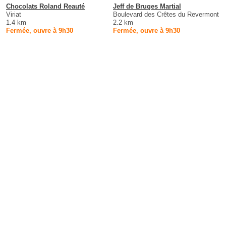
Chocolats Roland Reauté
Jeff de Bruges Martial
Viriat
Boulevard des Crêtes du Revermont
1.4 km
2.2 km
Fermée, ouvre à 9h30
Fermée, ouvre à 9h30